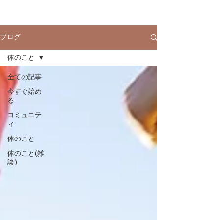
ブログ
体のこと
全ての記事
今すぐ始め
る
コミュニテ
ィ
体のこと
体のこと(雑
談)